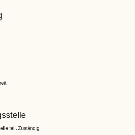
g
eit:
sstelle
lle teil. Zuständig