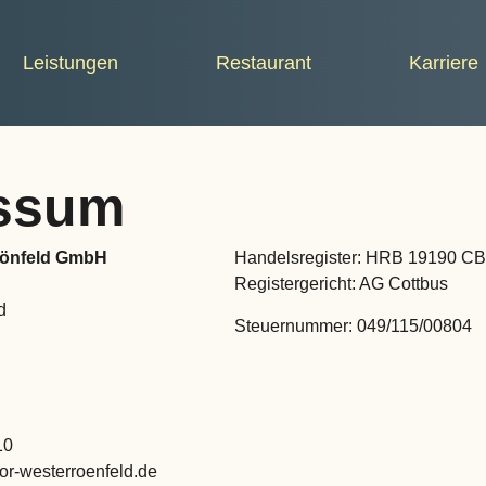
Leistungen
Restaurant
Karriere
ssum
rönfeld GmbH
Handelsregister: HRB 19190 C
Registergericht: AG Cottbus
d
Steuernummer: 049/115/00804
10
or-westerroenfeld.de