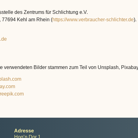
stelle des Zentrums für Schlichtung e.V.
, 77694 Kehl am Rhein (
https://www.verbraucher-schlichter.de
).
4.de
te verwendeten Bilder stammen zum Teil von Unsplash, Pixabay
splash.com
bay.com
freepik.com
Adresse
Hog’n Dor 1